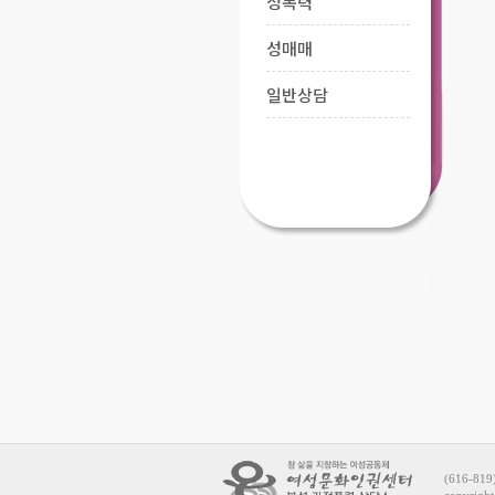
성폭력
성매매
일반상담
(616-81