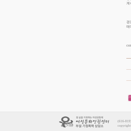
계
경
매
cs
(616-81
copyrigh