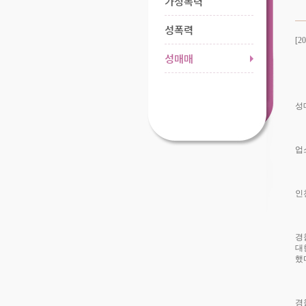
가정폭력
성폭력
[
20
성매매
성
업
인
경
대
했
경