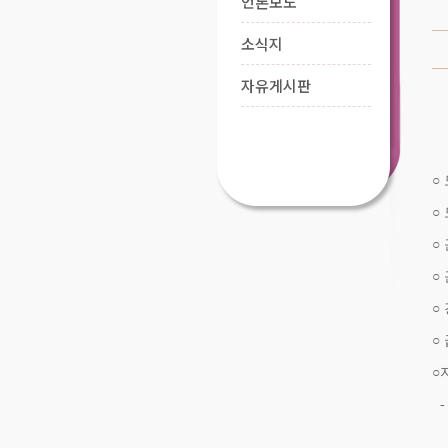
언론보도
소식지
자유게시판
○ 
○
○
○
○
○
○
-
-