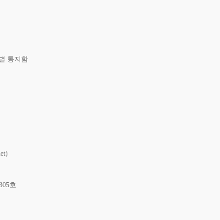
개별 통지함
t)
305호